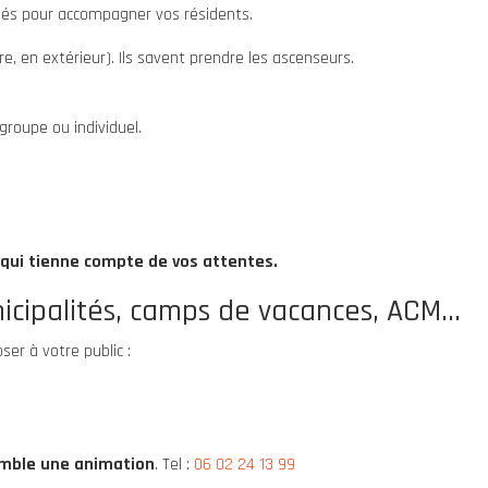
ués pour accompagner vos résidents.
, en extérieur). Ils savent prendre les ascenseurs.
groupe ou individuel.
 qui tienne compte de vos attentes.
icipalités, camps de vacances, ACM...
er à votre public :
emble une animation
. Tel :
06 02 24 13 99